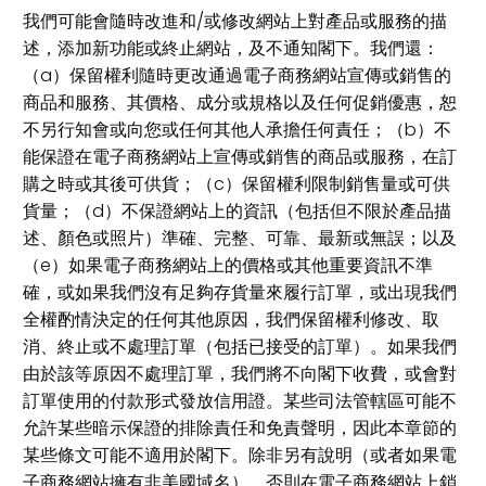
我們可能會隨時改進和/或修改網站上對產品或服務的描
述，添加新功能或終止網站，及不通知閣下。我們還：
（a）保留權利隨時更改通過電子商務網站宣傳或銷售的
商品和服務、其價格、成分或規格以及任何促銷優惠，恕
不另行知會或向您或任何其他人承擔任何責任；（b）不
能保證在電子商務網站上宣傳或銷售的商品或服務，在訂
購之時或其後可供貨；（c）保留權利限制銷售量或可供
貨量；（d）不保證網站上的資訊（包括但不限於產品描
述、顏色或照片）準確、完整、可靠、最新或無誤；以及
（e）如果電子商務網站上的價格或其他重要資訊不準
確，或如果我們沒有足夠存貨量來履行訂單，或出現我們
全權酌情決定的任何其他原因，我們保留權利修改、取
消、終止或不處理訂單（包括已接受的訂單）。如果我們
由於該等原因不處理訂單，我們將不向閣下收費，或會對
訂單使用的付款形式發放信用證。某些司法管轄區可能不
允許某些暗示保證的排除責任和免責聲明，因此本章節的
某些條文可能不適用於閣下。除非另有說明（或者如果電
子商務網站擁有非美國域名），否則在電子商務網站上銷