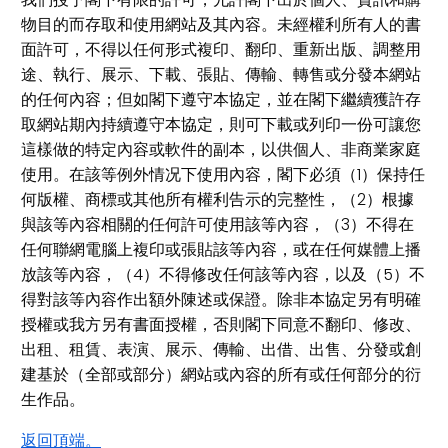
物目的而存取和使用網站及其內容。未經權利所有人的書
面許可，不得以任何形式複印、翻印、重新出版、調整用
途、執行、展示、下載、張貼、傳輸、轉售或分發本網站
的任何內容；但如閣下遵守本協定，並在閣下繼續獲許存
取網站期內持續遵守本協定，則可下載或列印一份可讓您
這樣做的特定內容或軟件的副本，以供個人、非商業家庭
使用。在該等例外情况下使用內容，閣下必須（1）保持任
何版權、商標或其他所有權利告示的完整性，（2）根據
與該等內容相關的任何許可使用該等內容，（3）不得在
任何聯網電腦上複印或張貼該等內容，或在任何媒體上播
放該等內容，（4）不得修改任何該等內容，以及（5）不
得對該等內容作出額外陳述或保證。除非本協定另有明確
授權或我方另有書面授權，否則閣下同意不翻印、修改、
出租、租賃、表演、展示、傳輸、出借、出售、分發或創
建基於（全部或部分）網站或內容的所有或任何部分的衍
生作品。
返回頂端。