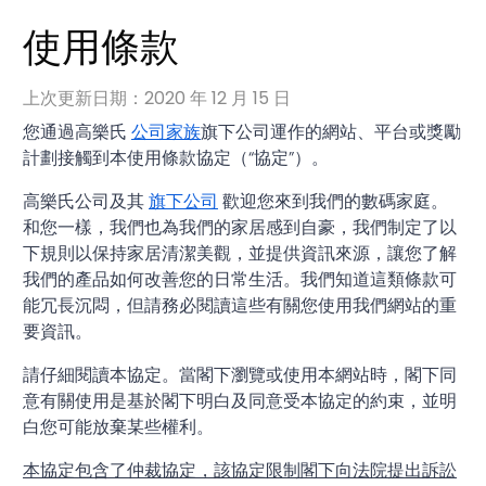
使用條款
上次更新日期：2020 年 12 月 15 日
您通過高樂氏
公司家族
旗下公司運作的網站、平台或獎勵
計劃接觸到本使用條款協定（“協定”）。
高樂氏公司及其
旗下公司
歡迎您來到我們的數碼家庭。
和您一樣，我們也為我們的家居感到自豪，我們制定了以
下規則以保持家居清潔美觀，並提供資訊來源，讓您了解
我們的產品如何改善您的日常生活。我們知道這類條款可
能冗長沉悶，但請務必閱讀這些有關您使用我們網站的重
要資訊。
請仔細閱讀本協定。當閣下瀏覽或使用本網站時，閣下同
意有關使用是基於閣下明白及同意受本協定的約束，並明
白您可能放棄某些權利。
本協定包含了仲裁協定，該協定限制閣下向法院提出訴訟