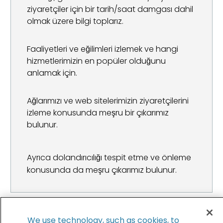
ziyaretçiler için bir tarih/saat damgası dahil
olmak üzere bilgi toplarız.
Faaliyetleri ve eğilimleri izlemek ve hangi
hizmetlerimizin en popüler olduğunu
anlamak için.
Ağlarımızı ve web sitelerimizin ziyaretçilerini
izleme konusunda meşru bir çıkarımız
bulunur.
Ayrıca dolandırıcılığı tespit etme ve önleme
konusunda da meşru çıkarımız bulunur.
1. Bazı ülkelerde meşru çıkarımız açık veya zımni onayınızı
We use technology, such as cookies, to
almak suretiyle ortaya çıkabilir. Daha fazla bilgiyi
Bölgeye