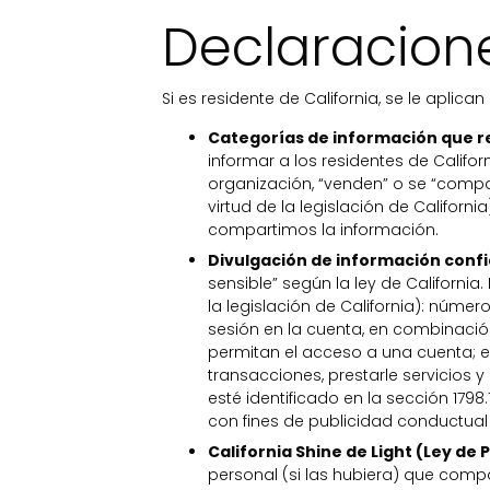
Declaracione
Si es residente de California, se le aplic
Categorías de información que r
informar a los residentes de Califor
organización, “venden” o se “compa
virtud de la legislación de California
compartimos la información.
Divulgación de información confi
sensible” según la ley de Californi
la legislación de California): númer
sesión en la cuenta, en combinaci
permitan el acceso a una cuenta; e
transacciones, prestarle servicios 
esté identificado en la sección 179
con fines de publicidad conductual
California Shine de Light (Ley de 
personal (si las hubiera) que compa