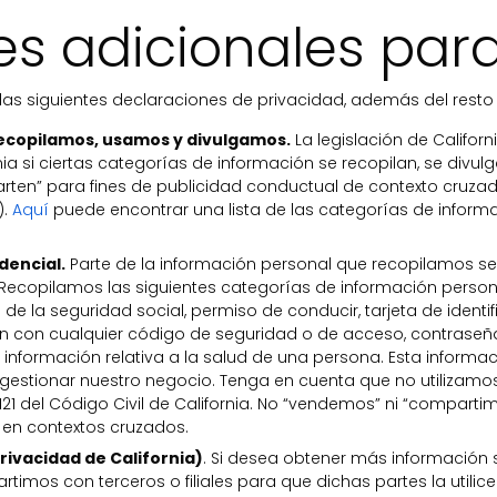
s adicionales para
an las siguientes declaraciones de privacidad, además del resto 
ecopilamos, usamos y divulgamos.
La legislación de Califor
nia si ciertas categorías de información se recopilan, se divul
rten” para fines de publicidad conductual de contexto cruza
).
Aquí
puede encontrar una lista de las categorías de infor
dencial.
Parte de la información personal que recopilamos se
a. Recopilamos las siguientes categorías de información person
o de la seguridad social, permiso de conducir, tarjeta de identi
ón con cualquier código de seguridad o de acceso, contraseñ
 información relativa a la salud de una persona. Esta informa
y gestionar nuestro negocio. Tenga en cuenta que no utilizamo
8.121 del Código Civil de California. No “vendemos” ni “compart
 en contextos cruzados.
Privacidad de California)
. Si desea obtener más información 
rtimos con terceros o filiales para que dichas partes la utili