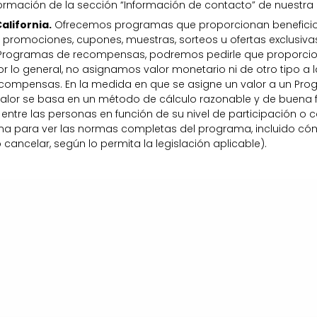
 información de la sección “Información de contacto” de nuestra
alifornia.
Ofrecemos programas que proporcionan beneficio
romociones, cupones, muestras, sorteos u ofertas exclusiv
Programas de recompensas, podremos pedirle que proporcio
Por lo general, no asignamos valor monetario ni de otro tipo 
compensas. En la medida en que se asigne un valor a un Pro
cho valor se basa en un método de cálculo razonable y de buen
 entre las personas en función de su nivel de participación o c
a para ver las normas completas del programa, incluido cómo 
o cancelar, según lo permita la legislación aplicable).